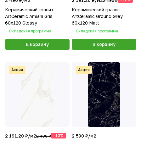
2 490 ₽/
м2
2 191.20 ₽/
м2
2 490 ₽
Керамический гранит
Керамический гранит
ArtCeramic Armani Gris
ArtCeramic Ground Grey
60х120 Glossy
60х120 Matt
Складская программа
Складская программа
В корзину
В корзину
Акция
Акция
2 191.20 ₽/
м2
-12%
2 590 ₽/
м2
2 490 ₽