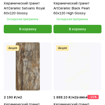
Керамический гранит
Керамический гранит
ArtCeramic Satvario Royal
ArtCeramic Black Pearl
60х120 Glossy
60х120 High Glossy
Складская программа
Складская программа
В корзину
В корзину
Акция
Акция
2 190 ₽/
м2
1 888.10 ₽/
м2
-21%
2 390 ₽
Керамический гранит
Керамический гранит