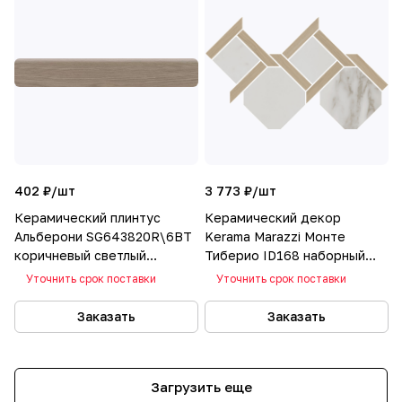
402 ₽/
шт
3 773 ₽/
шт
Керамический плинтус
Керамический декор
Альберони SG643820R\6BT
Kerama Marazzi Монте
коричневый светлый
Тиберио ID168 наборный
матовый обрезной 60х9,5
лаппатированный 48x29.5
Уточнить срок поставки
Уточнить срок поставки
Заказать
Заказать
Загрузить еще