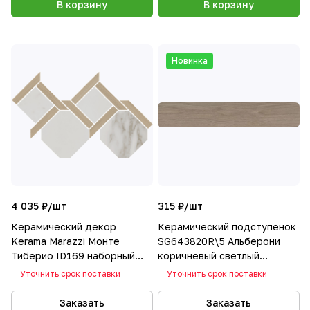
В корзину
В корзину
Новинка
4 035 ₽/
шт
315 ₽/
шт
Керамический декор
Керамический подступенок
Kerama Marazzi Монте
SG643820R\5 Альберони
Тиберио ID169 наборный
коричневый светлый
лаппатированный 48x29.5
матовый обрезной 60х10,7
Уточнить срок поставки
Уточнить срок поставки
Заказать
Заказать