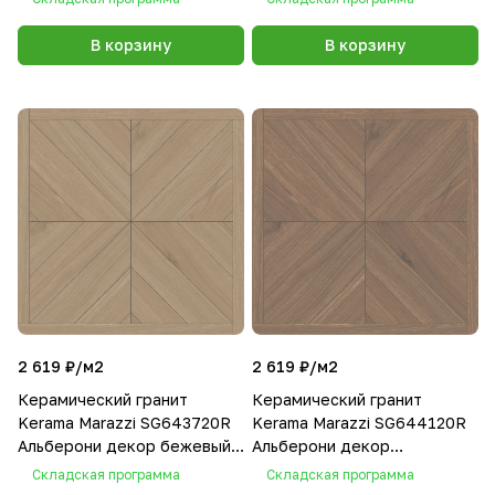
60х60
В корзину
В корзину
2 619 ₽/
м2
2 619 ₽/
м2
Керамический гранит
Керамический гранит
Kerama Marazzi SG643720R
Kerama Marazzi SG644120R
Альберони декор бежевый
Альберони декор
матовый обрезной 60х60
коричневый матовый
Складская программа
Складская программа
обрезной 60х60