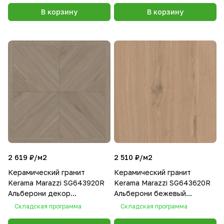
В корзину
В корзину
2 619 ₽/
м2
2 510 ₽/
м2
Керамический гранит
Керамический гранит
Kerama Marazzi SG643920R
Kerama Marazzi SG643620R
Альберони декор
Альберони бежевый
коричневый светлый
матовый обрезной 60х60
Складская программа
Складская программа
матовый обрезной 60х60