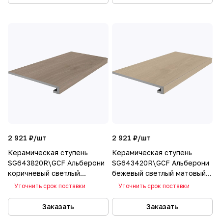
2 921 ₽/
шт
2 921 ₽/
шт
Керамическая ступень
Керамическая ступень
SG643820R\GCF Альберони
SG643420R\GCF Альберони
коричневый светлый
бежевый светлый матовый
матовый обрезной 60х33
обрезной 60х33
Уточнить срок поставки
Уточнить срок поставки
Заказать
Заказать