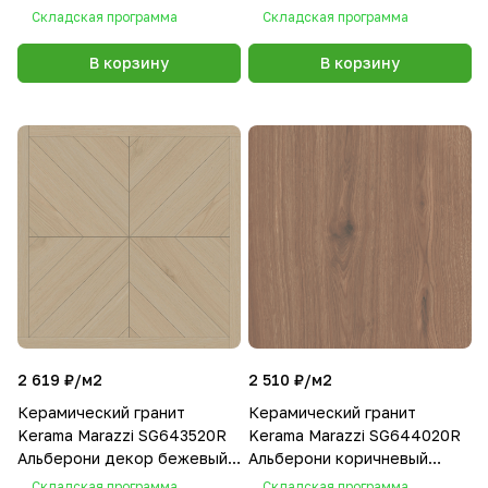
светлый матовый обрезной
светлый матовый обрезной
Складская программа
Складская программа
60х60
60х60
В корзину
В корзину
2 619 ₽/
м2
2 510 ₽/
м2
Керамический гранит
Керамический гранит
Kerama Marazzi SG643520R
Kerama Marazzi SG644020R
Альберони декор бежевый
Альберони коричневый
светлый матовый обрезной
матовый обрезной 60х60
Складская программа
Складская программа