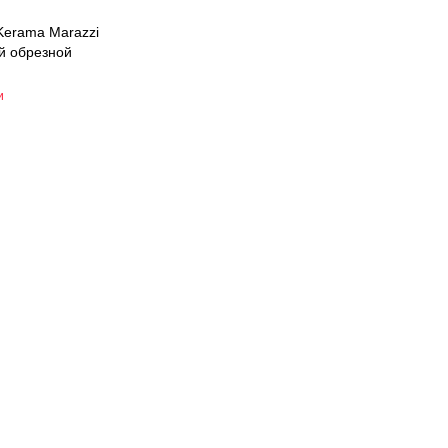
Kerama Marazzi
й обрезной
и