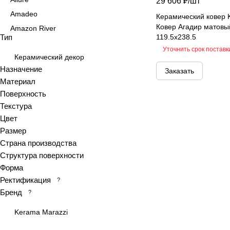
29 606 ₽/
шт
Amadeo
Керамический ковер 
Ковер Агадир матовы
Amazon River
Тип
119.5x238.5
Amber Agate
Уточнить срок поставк
American Calacatta
Керамический декор
Назначение
Заказать
Andrea
Материал
Antiquewood
Поверхность
Aragon
Текстура
Ardesia
Цвет
Arena
Размер
Страна производства
Argentina
Структура поверхности
Armani marble
Форма
Art
Ректификация
?
Art Ceramic 60х120
Бренд
?
Arts
Kerama Marazzi
Ascot
Asher