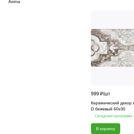
Axima
Chateau
Colores
Constance
Delicato
Desert
Devore
Ebri
Eclipse
Elegance
Elegance
Equadore
999 ₽/
шт
Fjord
Керамический декор 
Florance
D бежевый 60x30
Fortezza
Складская программа
Fudzi
В корзину
Gala