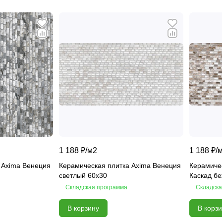
1 188 ₽/
м2
1 188 ₽/
 Axima Венеция
Керамическая плитка Axima Венеция
Керамиче
светлый 60x30
Каскад б
Складская программа
Складска
В корзину
В корз