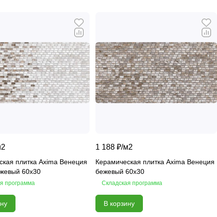
м2
1 188 ₽/
м2
ская плитка Axima Венеция
Керамическая плитка Axima Венеция
ежевый 60x30
бежевый 60x30
я программа
Складская программа
ину
В корзину