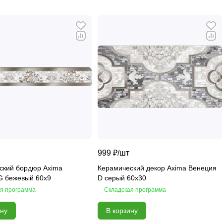
999 ₽/
шт
ский бордюр Axima
Керамический декор Axima Венеция
G бежевый 60x9
D серый 60x30
я программа
Складская программа
ину
В корзину