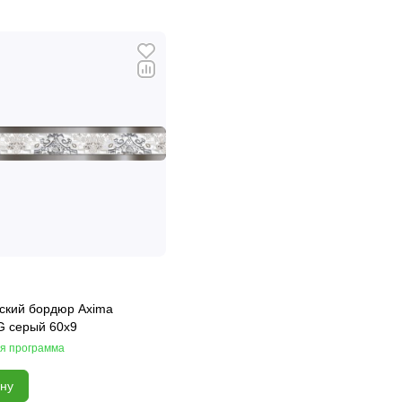
ский бордюр Axima
G серый 60x9
я программа
ину