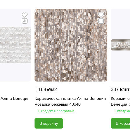
1 168 ₽/
м2
337 ₽/
шт
 Axima Венеция
Керамическая плитка Axima Венеция
Керамиче
мозаика бежевый 40x40
Венеция 
Складская программа
Складска
В корзину
В корз