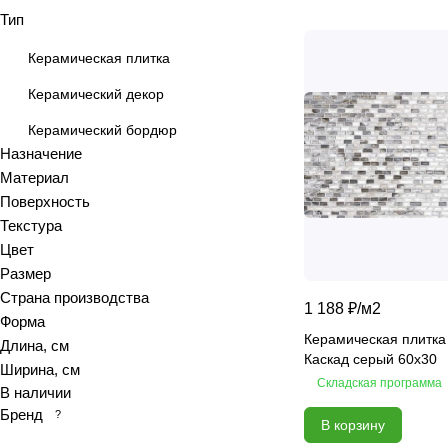
Тип
Azolla
Bianca
Керамическая плитка
Blanc
Керамический декор
Bricks
Керамический бордюр
Brooklyn
Назначение
Calacatta
Материал
Calacatta Fantasy
Поверхность
Calacatta Gold
Текстура
Calacatta Grey
Цвет
Размер
Calacatta Ivory
Страна производства
Calacatta Opaco
1 188 ₽/
м2
Форма
Calacatta royal
Керамическая плитка
Длина, см
Calypso
Каскад серый 60x30
Ширина, см
Складская программа
Cariota
В наличии
Carrara
Бренд
?
В корзину
Celia