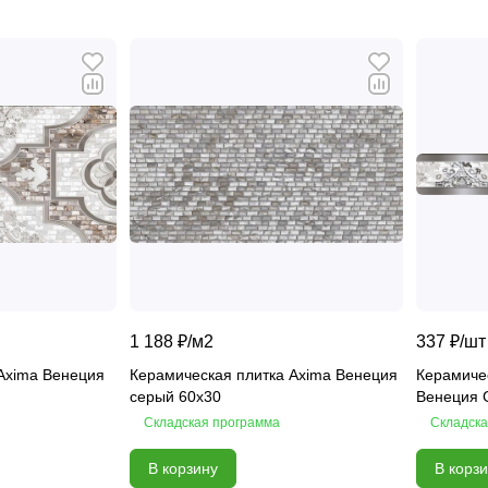
1 188 ₽/
м2
337 ₽/
шт
Axima Венеция
Керамическая плитка Axima Венеция
Керамиче
серый 60x30
Венеция 
Складская программа
Складска
В корзину
В корз