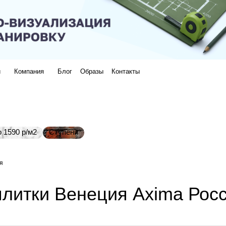
и
Компания
Блог
Образы
Контакты
 1590 р/м2
Ступени
я
плитки Венеция Axima Рос