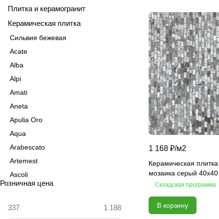
Плитка и керамогранит
Керамическая плитка
Сильвия бежевая
Acate
Alba
Alpi
Amati
Aneta
Apulia Oro
Aqua
Arabescato
1 168 ₽/
м2
Artemest
Керамическая плитка
мозаика серый 40x40
Ascoli
Розничная цена
Складская программа
Aspen
Astrid
В корзину
Atlas