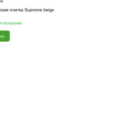
м2
ская плитка Supreme beige
я программа
ину