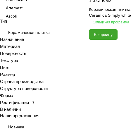
1 323 ₽/
м2
Artemest
Керамическая плитка
Сeramica Simply white
Ascoli
Тип
Складская программа
Aspen
Astrid
Керамическая плитка
В корзину
Назначение
Atlas
Материал
Azolla
Поверхность
Bianca
Текстура
Blanc
Цвет
Bricks
Размер
Страна производства
Brooklyn
Структура поверхности
Calacatta
Форма
Calacatta Fantasy
Ректификация
?
Calacatta Gold
В наличии
Calacatta Grey
Наши предложения
Calacatta Ivory
Новинка
Calacatta Opaco