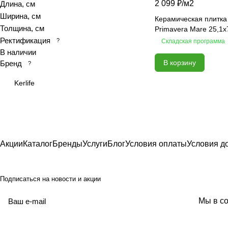
2 099 ₽/
м2
Длина, см
Calacatta royal
Ширина, см
Керамическая плитка 
Толщина, см
Calypso
Primavera Mare 25,1х
Ректификация
?
Складская программа
Cariota
В наличии
Carrara
В корзину
Бренд
?
Celia
Kerlife
Chateau
Colores
Constance
Delicato
Desert
Акции
Каталог
Бренды
Услуги
Блог
Условия оплаты
Условия д
Devore
Ebri
Подписаться
на новости и акции
Eclipse
Elegance
политикой
Мы в со
конфиденциальности
Elegance
Equadore