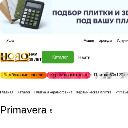
Уфа
Акции
Бренды
Услуг
НАМ
Каталог
18 ЛЕТ
Бамбуковые панели
Керамогранит Vitra
Плитка 60х120 по
Главная
Каталог
Плитка и керамогранит
Керамическая плитка
Primave
Primavera
8