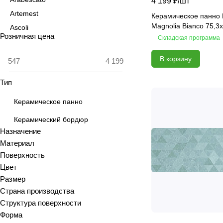
4 199 ₽/
шт
Artemest
Керамическое панно K
Magnolia Bianco 75,3
Ascoli
Розничная цена
Складская программа
Aspen
Astrid
В корзину
Atlas
Тип
Azolla
Bianca
Керамическое панно
Blanc
Керамический бордюр
Bricks
Назначение
Brooklyn
Материал
Calacatta
Поверхность
Цвет
Calacatta Fantasy
Размер
Calacatta Gold
Страна производства
Calacatta Grey
Структура поверхности
Calacatta Ivory
Форма
Calacatta Opaco