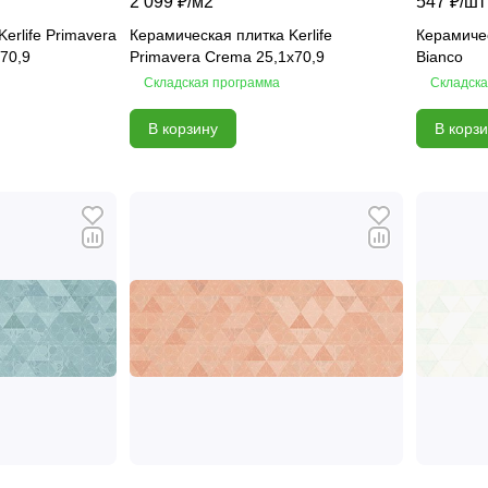
2 099 ₽/
м2
547 ₽/
шт
erlife Primavera
Керамическая плитка Kerlife
Керамиче
х70,9
Primavera Crema 25,1х70,9
Bianco
Складская программа
Складска
В корзину
В корз