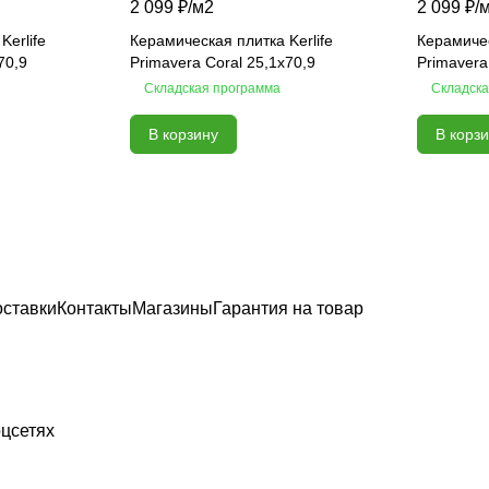
2 099 ₽/
м2
2 099 ₽/
Kerlife
Керамическая плитка Kerlife
Керамичес
70,9
Primavera Coral 25,1х70,9
Primavera
Складская программа
Складска
В корзину
В корз
оставки
Контакты
Магазины
Гарантия на товар
цсетях