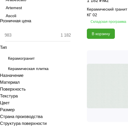
1 182 ₽/
м2
Artemest
Керамический гранит
КГ 02
Ascoli
Розничная цена
Складская программа
Aspen
Astrid
В корзину
Atlas
Тип
Azolla
Bianca
Керамогранит
Blanc
Керамическая плитка
Bricks
Назначение
Brooklyn
Материал
Calacatta
Поверхность
Текстура
Calacatta Fantasy
Цвет
Calacatta Gold
Размер
Calacatta Grey
Страна производства
Calacatta Ivory
Структура поверхности
Calacatta Opaco