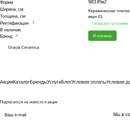
983 ₽/
м2
Форма
Calacatta royal
Ширина, см
Керамическая плитка
Толщина, см
Calypso
верх 01
Ректификация
?
Складская программа
Cariota
В наличии
Carrara
В корзину
Бренд
?
Celia
Gracia Ceramica
Chateau
Colores
Constance
Delicato
Desert
Акции
Каталог
Бренды
Услуги
Блог
Условия оплаты
Условия д
Devore
Ebri
Подписаться
на новости и акции
Eclipse
Elegance
политикой
Мы в со
конфиденциальности
Elegance
Equadore