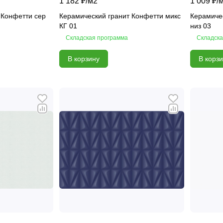
1 182 ₽/
м2
1 009 ₽/
 Конфетти сер
Керамический гранит Конфетти микс
Керамиче
КГ 01
низ 03
Складская программа
Складска
В корзину
В корз