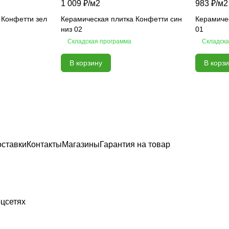
1 009 ₽/
м2
983 ₽/
м2
 Конфетти зел
Керамическая плитка Конфетти син
Керамичес
низ 02
01
Складская программа
Складска
В корзину
В корз
оставки
Контакты
Магазины
Гарантия на товар
цсетях