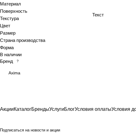
Материал
Azolla
Поверхность
Текст
Bianca
Текстура
Blanc
Цвет
Bricks
Размер
Страна производства
Brooklyn
Форма
Calacatta
В наличии
Calacatta Fantasy
Бренд
?
Calacatta Gold
Axima
Calacatta Grey
Calacatta Ivory
Calacatta Opaco
Calacatta royal
Calypso
Акции
Каталог
Бренды
Услуги
Блог
Условия оплаты
Условия д
Cariota
Carrara
Подписаться
на новости и акции
Celia