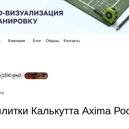
и
Компания
Блог
Образы
Контакты
 1590 р/м2
Ступени
тта
литки Калькутта Axima Ро