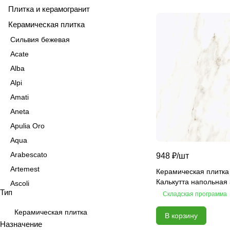
Плитка и керамогранит
Керамическая плитка
Сильвия бежевая
Acate
Alba
Alpi
Amati
Aneta
Apulia Oro
Aqua
Arabescato
948 ₽/
шт
Artemest
Керамическая плитка
Калькутта напольная
Ascoli
Тип
Складская программа
Aspen
Astrid
Керамическая плитка
В корзину
Назначение
Atlas