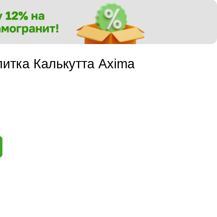
итка Калькутта Axima