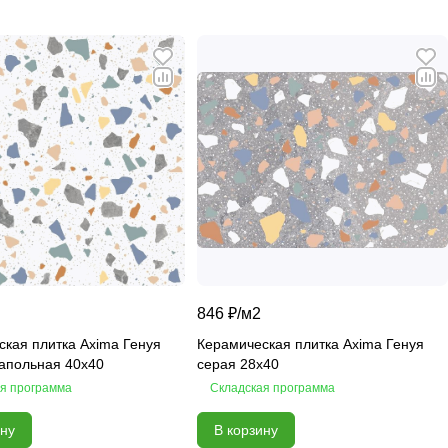
846 ₽/
м2
кая плитка Axima Генуя
Керамическая плитка Axima Генуя
напольная 40x40
серая 28x40
я программа
Складская программа
ину
В корзину