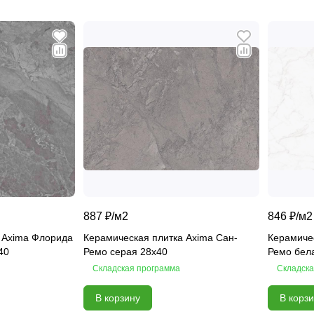
887 ₽/
м2
846 ₽/
м2
 Axima Флорида
Керамическая плитка Axima Сан-
Керамичес
40
Ремо серая 28x40
Ремо бел
Складская программа
Складска
В корзину
В корз