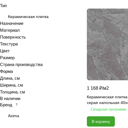
Тип
Azolla
Bianca
Керамическая плитка
Blanc
Назначение
Материал
Bricks
Поверхность
Brooklyn
Текстура
Calacatta
Цвет
Calacatta Fantasy
Размер
Calacatta Gold
Страна производства
Calacatta Grey
Форма
Длина, см
Calacatta Ivory
Ширина, см
Calacatta Opaco
1 168 ₽/
м2
Толщина, см
Calacatta royal
Керамическая плитка
В наличии
Calypso
серая напольная 40x
Бренд
?
Складская программа
Cariota
Axima
Carrara
В корзину
Celia