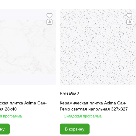
856 ₽/
м2
кая плитка Axima Сан-
Керамическая плитка Axima Сан-
ая 28x40
Ремо светлая напольная 327x327
я программа
Складская программа
ину
В корзину