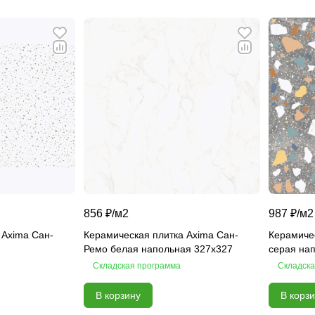
856 ₽/
м2
987 ₽/
м2
 Axima Сан-
Керамическая плитка Axima Сан-
Керамичес
Ремо белая напольная 327x327
серая на
Складская программа
Складска
В корзину
В корз