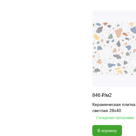
Chateau
Colores
Constance
Delicato
Desert
Devore
Ebri
Eclipse
Elegance
Elegance
Equadore
846 ₽/
м2
Fjord
Керамическая плитка
Florance
светлая 28x40
Fortezza
Складская программа
Fudzi
В корзину
Gala