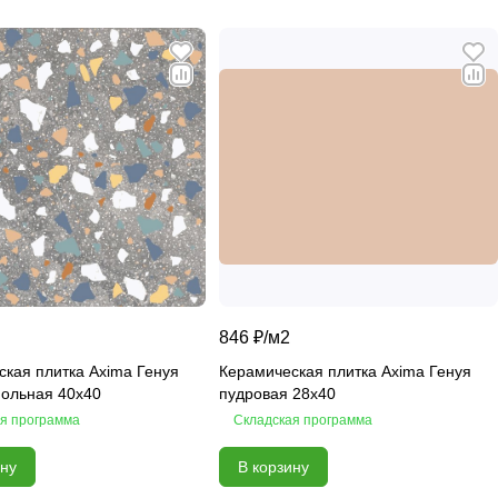
846 ₽/
м2
кая плитка Axima Генуя
Керамическая плитка Axima Генуя
польная 40x40
пудровая 28x40
я программа
Складская программа
ину
В корзину