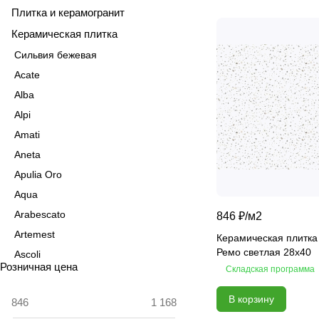
Плитка и керамогранит
Керамическая плитка
Сильвия бежевая
Acate
Alba
Alpi
Amati
Aneta
Apulia Oro
Aqua
Arabescato
846 ₽/
м2
Artemest
Керамическая плитка
Ремо светлая 28x40
Ascoli
Розничная цена
Складская программа
Aspen
Astrid
В корзину
Atlas