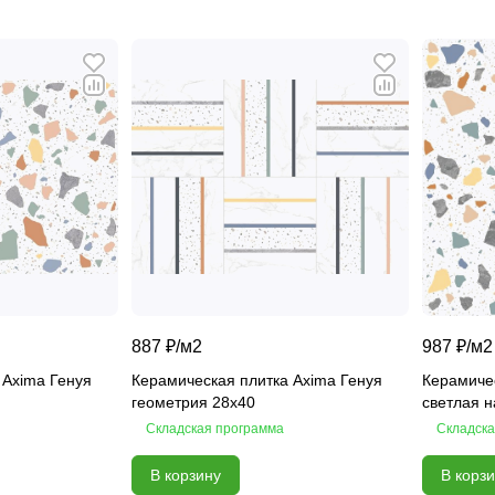
887 ₽/
м2
987 ₽/
м2
 Axima Генуя
Керамическая плитка Axima Генуя
Керамичес
геометрия 28x40
светлая 
Складская программа
Складска
В корзину
В корз