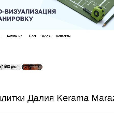
и
Компания
Блог
Образы
Контакты
 1590 р/м2
Ступени
литки Далия Kerama Maraz