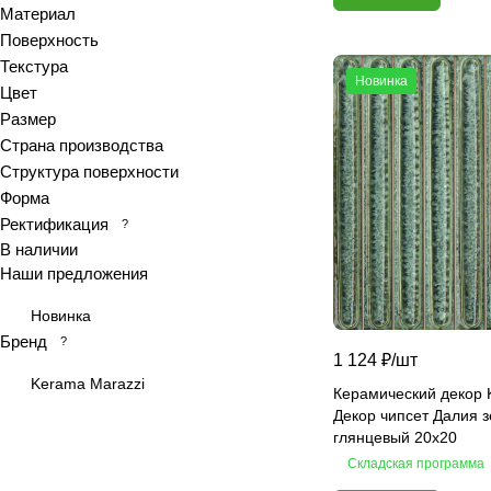
Материал
Azolla
Поверхность
Bianca
Текстура
Новинка
Blanc
Цвет
Bricks
Размер
Страна производства
Brooklyn
Структура поверхности
Calacatta
Форма
Calacatta Fantasy
Ректификация
?
Calacatta Gold
В наличии
Calacatta Grey
Наши предложения
Calacatta Ivory
Новинка
Calacatta Opaco
Бренд
?
1 124 ₽/
шт
Calacatta royal
Kerama Marazzi
Calypso
Керамический декор 
Декор чипсет Далия 
Cariota
глянцевый 20x20
Carrara
Складская программа
Celia