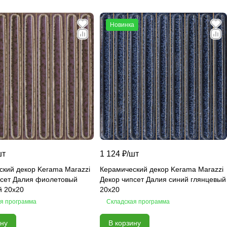
Новинка
шт
1 124 ₽/
шт
ский декор Kerama Marazzi
Керамический декор Kerama Marazzi
псет Далия фиолетовый
Декор чипсет Далия синий глянцевый
й 20x20
20x20
я программа
Складская программа
ину
В корзину