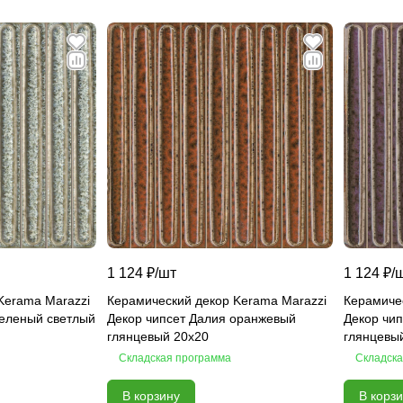
1 124 ₽/
шт
1 124 ₽/
Kerama Marazzi
Керамический декор Kerama Marazzi
Керамиче
зеленый светлый
Декор чипсет Далия оранжевый
Декор чи
глянцевый 20x20
глянцевы
Складская программа
Складска
В корзину
В корз