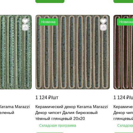
Новинка
Новинк
1 124 ₽/
шт
1 124 ₽/
Kerama Marazzi
Керамический декор Kerama Marazzi
Керамиче
зеленый
Декор чипсет Далия бирюзовый
Декор чи
тёмный глянцевый 20x20
глянцевы
Складская программа
Складска