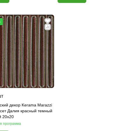
а
шт
ский декор Kerama Marazzi
псет Далия красный темный
й 20x20
я программа