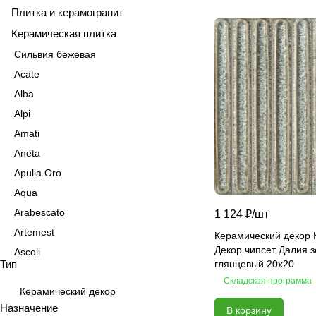
Плитка и керамогранит
Керамическая плитка
Сильвия бежевая
Acate
Alba
Alpi
Amati
Aneta
Apulia Oro
Aqua
Arabescato
1 124 ₽/
шт
Artemest
Керамический декор 
Декор чипсет Далия 
Ascoli
Тип
глянцевый 20x20
Aspen
Складская программа
Astrid
Керамический декор
Назначение
В корзину
Atlas