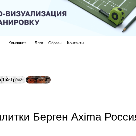
и
Компания
Блог
Образы
Контакты
 1590 р/м2
Ступени
литки Берген Axima Росси