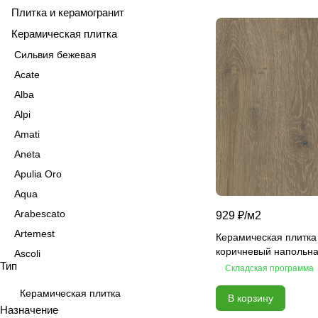
Плитка и керамогранит
Керамическая плитка
Сильвия бежевая
Acate
Alba
Alpi
Amati
Aneta
Apulia Oro
Aqua
Arabescato
929 ₽/
м2
Artemest
Керамическая плитка
коричневый напольна
Ascoli
Тип
Складская программа
Aspen
Astrid
Керамическая плитка
В корзину
Назначение
Atlas