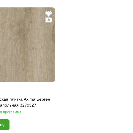
ская плитка Axima Берген
напольная 327x327
я программа
ину