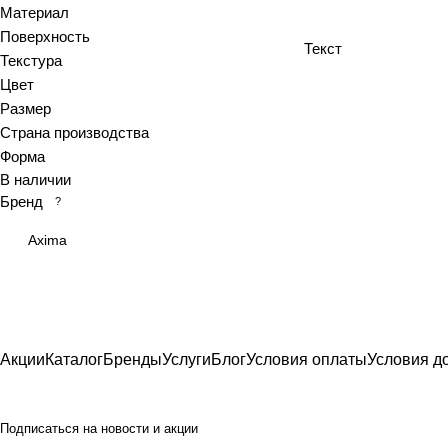
Материал
Azolla
Поверхность
Текст
Bianca
Текстура
Blanc
Цвет
Bricks
Размер
Страна производства
Brooklyn
Форма
Calacatta
В наличии
Calacatta Fantasy
Бренд
?
Calacatta Gold
Axima
Calacatta Grey
Calacatta Ivory
Calacatta Opaco
Calacatta royal
Calypso
Акции
Каталог
Бренды
Услуги
Блог
Условия оплаты
Условия д
Cariota
Carrara
Подписаться
на новости и акции
Celia