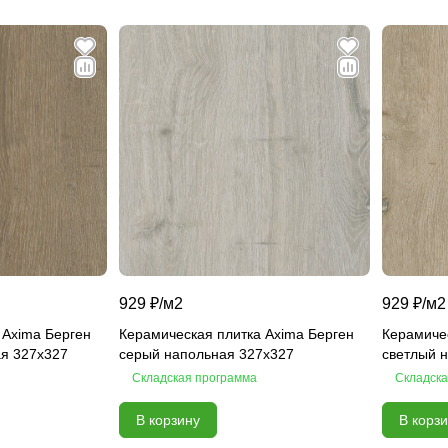
929 ₽/
м2
929 ₽/
м2
 Axima Берген
Керамическая плитка Axima Берген
Керамиче
я 327x327
серый напольная 327x327
светлый 
Складская программа
Складска
В корзину
В корз