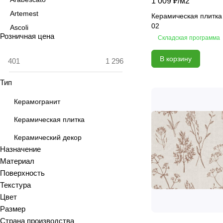
1 009 ₽/
м2
Artemest
Керамическая плитка
02
Ascoli
Розничная цена
Складская программа
Aspen
Astrid
В корзину
Atlas
Тип
Azolla
Bianca
Керамогранит
Blanc
Керамическая плитка
Bricks
Керамический декор
Brooklyn
Назначение
Calacatta
Материал
Calacatta Fantasy
Поверхность
Calacatta Gold
Текстура
Calacatta Grey
Цвет
Размер
Calacatta Ivory
Страна производства
Calacatta Opaco