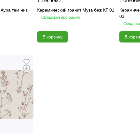
1 296 ₽/
м2
1 009 ₽/
 Аура тем низ
Керамический гранит Муза беж КГ 01
Керамичес
03
Складская программа
Складска
В корзину
В корз