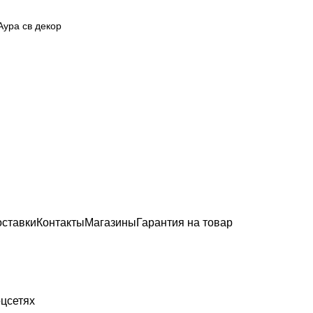
Аура св декор
оставки
Контакты
Магазины
Гарантия на товар
цсетях