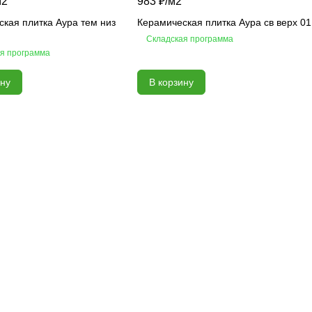
м2
983 ₽/
м2
кая плитка Аура тем низ
Керамическая плитка Аура св верх 01
Складская программа
я программа
ину
В корзину