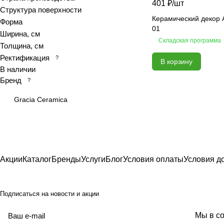
401 ₽/
шт
Структура поверхности
Calacatta royal
Керамический декор 
Форма
Calypso
01
Ширина, см
Складская программа
Cariota
Толщина, см
Carrara
Ректификация
?
В корзину
В наличии
Celia
Бренд
?
Chateau
Colores
Gracia Ceramica
Constance
Delicato
Desert
Devore
Акции
Каталог
Бренды
Услуги
Блог
Условия оплаты
Условия д
Ebri
Eclipse
Подписаться
на новости и акции
Elegance
Elegance
политикой
Мы в со
конфиденциальности
Equadore