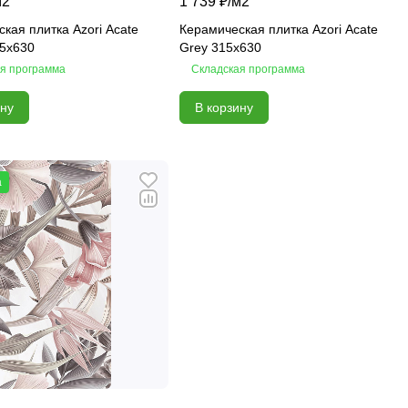
м2
1 739 ₽/
м2
кая плитка Azori Acate
Керамическая плитка Azori Acate
15x630
Grey 315x630
я программа
Складская программа
ину
В корзину
а