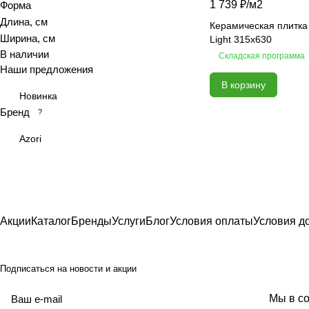
1 739 ₽/
м2
Форма
Calacatta royal
Длина, см
Керамическая плитка 
Ширина, см
Calypso
Light 315x630
В наличии
Складская программа
Cariota
Наши предложения
Carrara
В корзину
Celia
Новинка
Бренд
?
Chateau
Colores
Azori
Constance
Delicato
Desert
Devore
Акции
Каталог
Бренды
Услуги
Блог
Условия оплаты
Условия д
Ebri
Eclipse
Подписаться
на новости и акции
Elegance
Elegance
политикой
Мы в со
Equadore
конфиденциальности