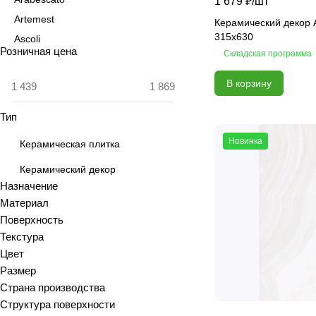
1 679 ₽/
шт
Artemest
Керамический декор A
315x630
Ascoli
Розничная цена
Складская программа
Aspen
Astrid
В корзину
Atlas
Тип
Azolla
Bianca
Новинка
Керамическая плитка
Blanc
Керамический декор
Bricks
Назначение
Brooklyn
Материал
Calacatta
Поверхность
Текстура
Calacatta Fantasy
Цвет
Calacatta Gold
Размер
Calacatta Grey
Страна производства
Calacatta Ivory
Структура поверхности
Calacatta Opaco