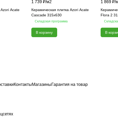
1 739 ₽/
м2
1 869 ₽/
Azori Acate
Керамическая плитка Azori Acate
Керамичес
Cascade 315x630
Flora 2 3
Складская программа
Складска
В корзину
В корз
оставки
Контакты
Магазины
Гарантия на товар
цсетях