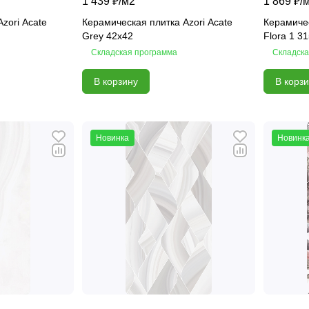
1 439 ₽/
м2
1 869 ₽/
zori Acate
Керамическая плитка Azori Acate
Керамичес
Grey 42x42
Flora 1 3
Складская программа
Складска
В корзину
В корз
Новинка
Новинк