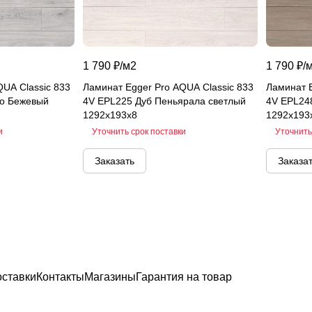
1 790 ₽/
м2
1 790 ₽/
QUA Classic 833
Ламинат Egger Pro AQUA Classic 833
Ламинат E
ко Бежевый
4V EPL225 Дуб Пеньярала светлый
4V EPL24
1292x193x8
1292x193
и
Уточнить срок поставки
Уточнить
Заказать
Заказа
оставки
Контакты
Магазины
Гарантия на товар