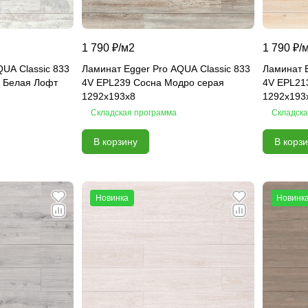
1 790 ₽/
м2
1 790 ₽/
QUA Classic 833
Ламинат Egger Pro AQUA Classic 833
Ламинат E
а Белая Лофт
4V EPL239 Сосна Модро серая
4V EPL21
1292x193x8
1292x193
Складская программа
Складска
В корзину
В корз
Новинка
Новинк