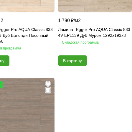
м2
1 790 ₽/
м2
gger Pro AQUA Classic 833
Ламинат Egger Pro AQUA Classic 833
3 Дуб Валенди Песочный
4V EPL139 Дуб Муром 1292x193x8
x8
Складская программа
я программа
ину
В корзину
а