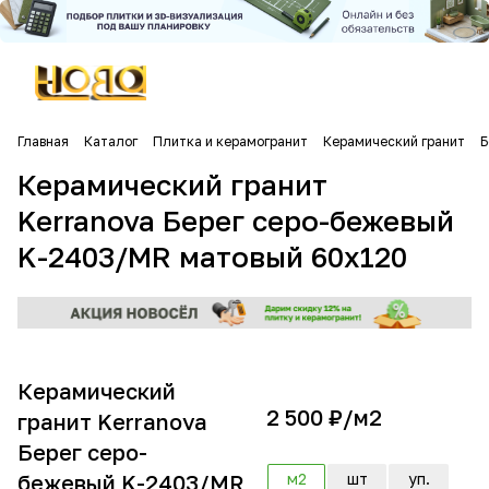
Главная
Каталог
Плитка и керамогранит
Керамический гранит
Б
Керамический гранит
Kerranova Берег серо-бежевый
K-2403/MR матовый 60х120
Керамический
2 500 ₽/
м2
гранит Kerranova
Берег серо-
бежевый K-2403/MR
м2
шт
уп.